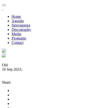
Home
Agenda
Stravaganza
Discography
Media
Programs
Contact
Old
16 Sep 2023,
Share